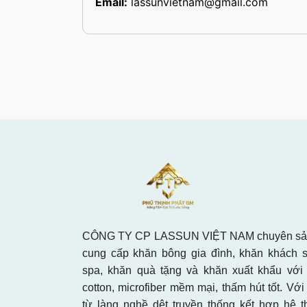
Email:
lassunvietnam@gmail.com
CÔNG TY CP LASSUN VIỆT NAM chuyên sản
cung cấp khăn bông gia đình, khăn khách 
spa, khăn quà tặng và khăn xuất khẩu với 
cotton, microfiber mềm mại, thấm hút tốt. Với
từ làng nghề dệt truyền thống kết hợp hệ 