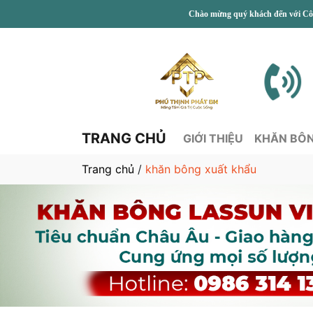
Chào mừng quý khách đến với Công Ty CP L
TRANG CHỦ
GIỚI THIỆU
KHĂN BÔ
Trang chủ
/
khăn bông xuất khẩu