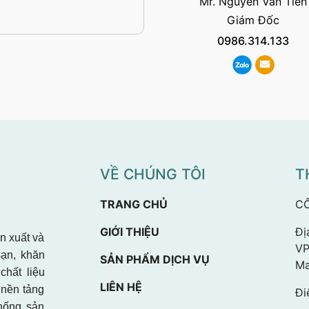
Mr. Nguyễn Văn Tiến
Giám Đốc
0986.314.133
VỀ CHÚNG TÔI
T
TRANG CHỦ
CÔ
GIỚI THIỆU
Đị
 xuất và
VP
sạn, khăn
SẢN PHẨM DỊCH VỤ
Ma
chất liệu
LIÊN HỆ
 nền tảng
Đi
thống sản