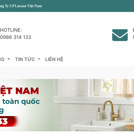
assun Việt Nam
HOTLINE:
0986 314 133
NG
TIN TỨC
LIÊN HỆ