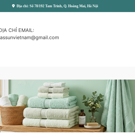
Địa chỉ: Số 78/192 Tam Trinh, Q. Hoàng Mai, Hà Nội
ĐỊA CHỈ EMAIL:
lassunvietnam@gmail.com