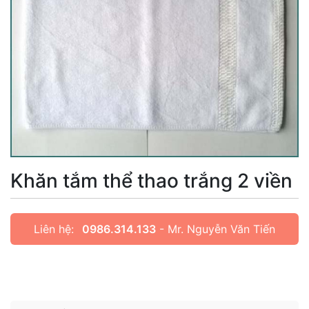
Khăn tắm thể thao trắng 2 viền
Liên hệ:
0986.314.133
- Mr. Nguyễn Văn Tiến